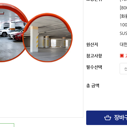
[8
[화
10
SU
원산지
대
참고사항
▣ 
필수선택
총 금액
장바