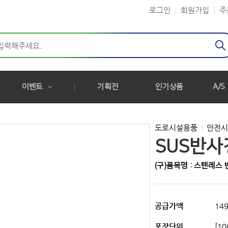
로그인
회원가입
주
이벤트
기획전
인기상품
A/S
도로시설용품
안전시
SUS반사
(구)품목명 : 스텐레스
공급가액
149
포장단위
[1