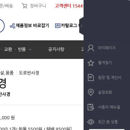
문/배송
장바구니
고객센터 1544-9119
제품정보 바로잡기
카탈로그 다운로드
마이페이지
 · 교환 · 반품
공지사항
고객센터
즐겨찾기
설,용품
도로반사경
원장 및 계산서
경
송장조회
 반사경
사용자 매뉴얼
,000 원
최근 본 상품
000Ø 1개/ 화물 5500원 / 택배 8500원]