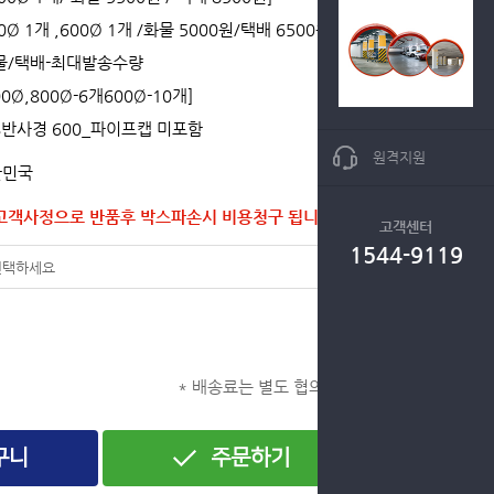
00Ø 1개 ,600Ø 1개 /화물 5000원/택배 6500원]
물/택배-최대발송수량
00Ø,800Ø-6개600Ø-10개]
S반사경 600_파이프캡 미포함
원격지원
한민국
고객사정으로 반품후 박스파손시 비용청구 됩니다.▣
고객센터
1544-9119
0
* 배송료는 별도 협의 필요
구니
주문하기