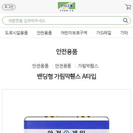
메뉴 바로가기
본문 바로가기
로그인
도로시설용품
안전용품
어린이보호구역
가드레일
기타
안전용품
안전용품
안전용품
가림막휀스
밴딩형 가림막휀스 A타입