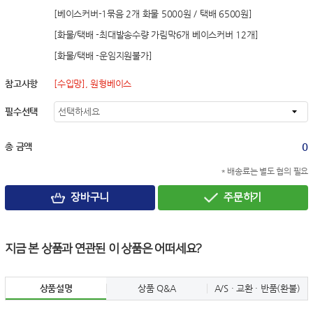
[베이스커버-1묶음 2개 화물 5000원 / 택배 6500원]
[화물/택배 -최대발송수량 가림막6개 베이스커버 12개]
[화물/택배 -운임지원불가]
참고사항
[수입망], 원형베이스
필수선택
0
총 금액
* 배송료는 별도 협의 필요
장바구니
주문하기
지금 본 상품과 연관된 이 상품은 어떠세요?
상품설명
상품 Q&A
A/S · 교환 · 반품(환불)