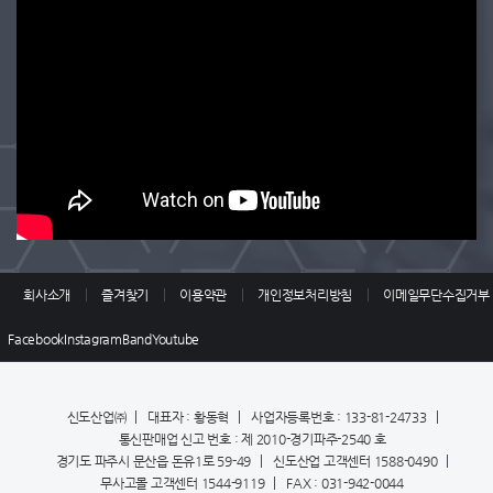
회사소개
즐겨찾기
이용약관
개인정보처리방침
이메일무단수집거부
Facebook
Instagram
Band
Youtube
신도산업㈜
대표자 : 황동혁
사업자등록번호 : 133-81-24733
통신판매업 신고 번호 : 제 2010-경기파주-2540 호
경기도 파주시 문산읍 돈유1로 59-49
신도산업 고객센터 1588-0490
무사고몰 고객센터 1544-9119
FAX : 031-942-0044