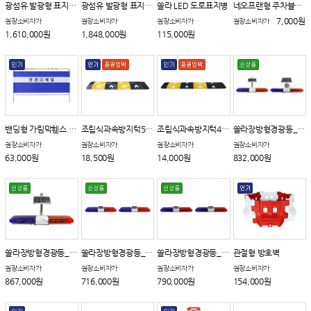
광섬유 발광형 표지판_규제표지
광섬유 발광형 표지판_어린이보호구역표지
쏠라 LED 도로표지병
네오프랜형 주차블럭(PVC)
7,000원
권장소비자가
권장소비자가
권장소비자가
권장소비자가
1,610,000원
1,848,000원
115,000원
밴딩형 가림막휀스 A타입
조립식과속방지턱500 B타입
조립식과속방지턱400
쏠라장방형경광등_A타입
권장소비자가
권장소비자가
권장소비자가
권장소비자가
63,000원
18,500원
14,000원
832,000원
쏠라장방형경광등_B타입
쏠라장방형경광등_C타입
쏠라장방형경광등_D타입(신형)
관절형 방호벽
권장소비자가
권장소비자가
권장소비자가
권장소비자가
867,000원
716,000원
790,000원
154,000원