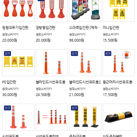
원형오뚜기입간판
장방형입간판
스마트입간판 [제작상품]
미니입간판
권장소비자가
권장소비자가
권장소비자가
권장소비자가
20,000원
20,000원
98,000원
15,500원
PE입간판
블라인드시선유도봉
블라인드시선유도봉2
둥근머리시선유도봉
권장소비자가
권장소비자가
권장소비자가
권장소비자가
30,000원
24,500원
21,000원
17,500원
시선유도봉
시선유도봉커버
주차금지봉
신도주차블럭