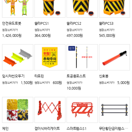
안전유도로봇
쏠라PCS1
쏠라PCS2
쏠라PCS3
권장소비자가
권장소비자가
권장소비자가
권장소비자가
1,426,000원
364,000원
497,000원
545,000원
임시차선오뚜기
타포린
토공용포스트
신호봉
1,500원
600원
5,000원
권장소비자가
권장소비자가
권장소비자가
권장소비자가
10,000원
체인
접이식바리게이트
스마트휀스S1
무단횡단금지휀스 가로형 (진회색)