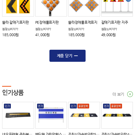
쏠라 갈매기표지판
PE장애물표지판
쏠라장애물표적표지
갈매기표지판 지주
권장소비자가
권장소비자가
권장소비자가
권장소비자가
185,000원
41,000원
185,000원
49,000원
제품 닫기
인기상품
더 보기
네오프랜형 주차블럭(PVC)
밴딩형 가림막휀스 A타입
조립식과속방지턱500 B타입
조립식과속방지턱400