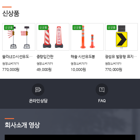
신상품
쏠라LED시선유도장치
중량입간판
해솔 시선유도봉
광섬유 발광형 표지판_갈매기
권장소비자가
권장소비자가
권장소비자가
권장소비자가
770,000원
49,000원
10,000원
770,000원
온라인상담
FAQ
회사소개 영상