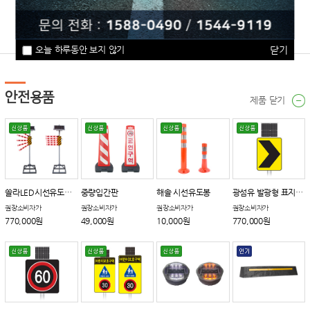
주문/배송
송장조회
고객의소리
카탈로그다운
오늘 하루동안 보지 않기
닫기
안전용품
제품 닫기
쏠라LED시선유도장치
중량입간판
해솔 시선유도봉
광섬유 발광형 표지판_갈매기
권장소비자가
권장소비자가
권장소비자가
권장소비자가
770,000원
49,000원
10,000원
770,000원