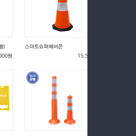
형)
스마트슈퍼헤비콘
,000원
15,500원