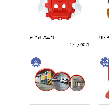
관절형 방호벽
대형
154,000원