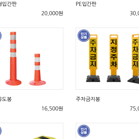
형입간판
PE입간판
20,000원
30
유도봉
주차금지봉
16,500원
75