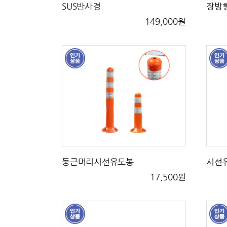
SUS반사경
장방
149,000원
둥근머리시선유도봉
시선
17,500원