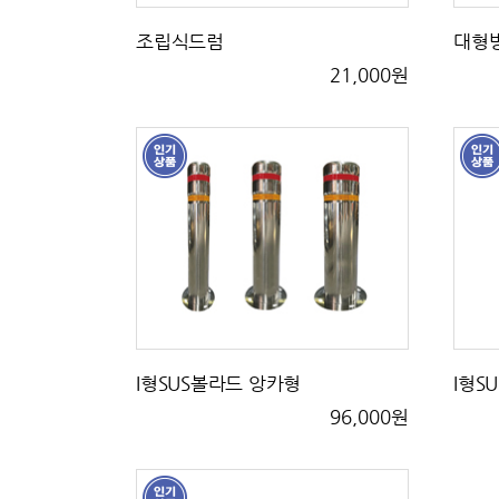
조립식드럼
대형
21,000원
I형SUS볼라드 앙카형
I형S
96,000원