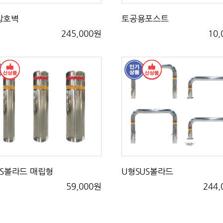
방호벽
토공용포스트
245,000원
10
US볼라드 매립형
U형SUS볼라드
59,000원
244