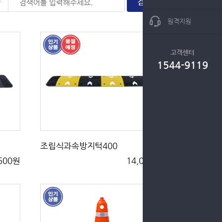
원격지원
고객센터
1544-9119
조립식과속방지턱400
,500원
14,000원