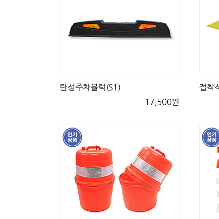
탄성주차블럭(S1)
접착
17,500원