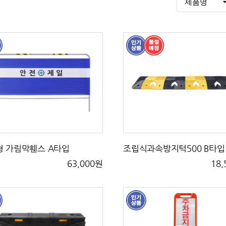
형 가림막휀스 A타입
조립식과속방지턱500 B타입
63,000원
18