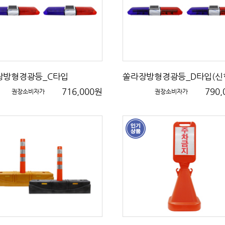
장방형경광등_C타입
쏠라장방형경광등_D타입(신
716,000원
790
권장소비자가
권장소비자가