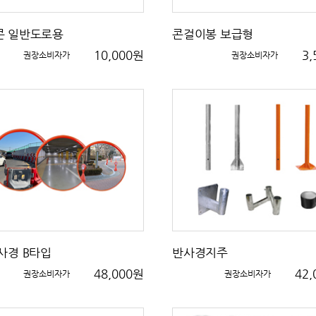
콘 일반도로용
콘걸이봉 보급형
10,000원
3
권장소비자가
권장소비자가
사경 B타입
반사경지주
48,000원
42
권장소비자가
권장소비자가