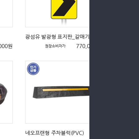
광섬유 발광형 표지판_갈매기
,000원
770,000원
권장소비자가
네오프랜형 주차블럭(PVC)