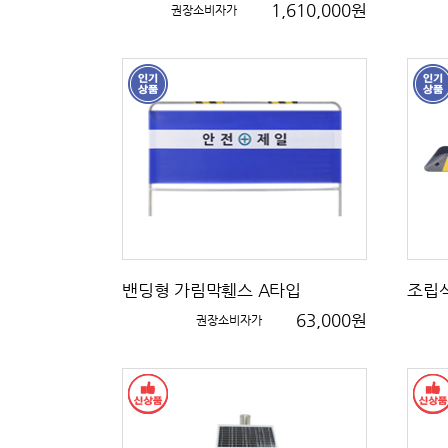
1,610,000원
권장소비자가
밴딩형 가림막휀스 A타입
조립식
63,000원
권장소비자가