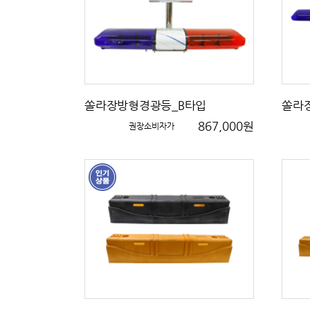
쏠라장방형경광등_B타입
쏠라
867,000원
권장소비자가