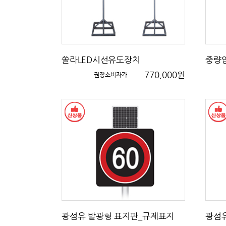
쏠라LED시선유도장치
중량
770,000원
권장소비자가
광섬유 발광형 표지판_규제표지