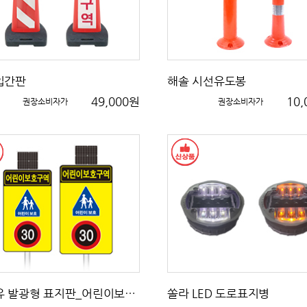
입간판
해솔 시선유도봉
49,000원
10
권장소비자가
권장소비자가
광섬유 발광형 표지판_어린이보호구역표지
쏠라 LED 도로표지병