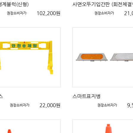
경계블럭(신형)
사면오뚜기입간판 (회전체결
102,200원
21
권장소비자가
권장소비자가
스
스마트표지병
22,000원
9
권장소비자가
권장소비자가