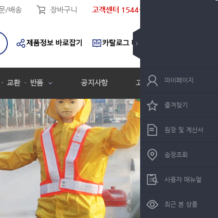
문/배송
장바구니
고객센터 1544-9119
제품정보 바로잡기
카탈로그 다운로드
마이페이지
 · 교환 · 반품
공지사항
고객센터
즐겨찾기
원장 및 계산서
송장조회
사용자 매뉴얼
최근 본 상품