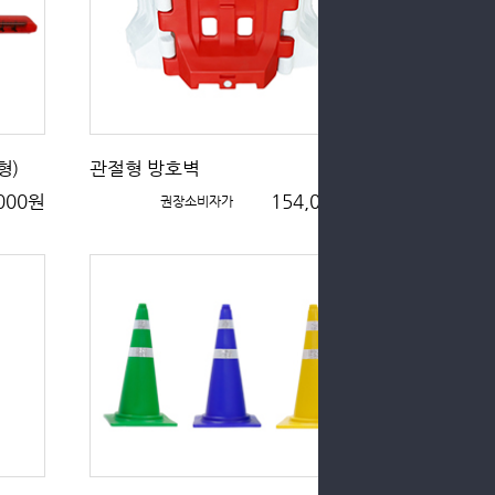
형)
관절형 방호벽
,000원
154,000원
권장소비자가