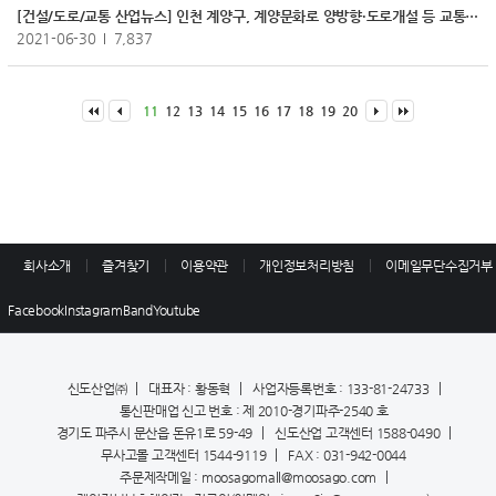
[건설/도로/교통 산업뉴스] 인천 계양구, 계양문화로 양방향·도로개설 등 교통 환경 개선 박차
2021-06-30
7,837
11
12
13
14
15
16
17
18
19
20
회사소개
즐겨찾기
이용약관
개인정보처리방침
이메일무단수집거부
Facebook
Instagram
Band
Youtube
신도산업㈜
대표자 : 황동혁
사업자등록번호 : 133-81-24733
통신판매업 신고 번호 : 제 2010-경기파주-2540 호
경기도 파주시 문산읍 돈유1로 59-49
신도산업 고객센터 1588-0490
무사고몰 고객센터 1544-9119
FAX : 031-942-0044
주문제작메일 : moosagomall@moosago.com