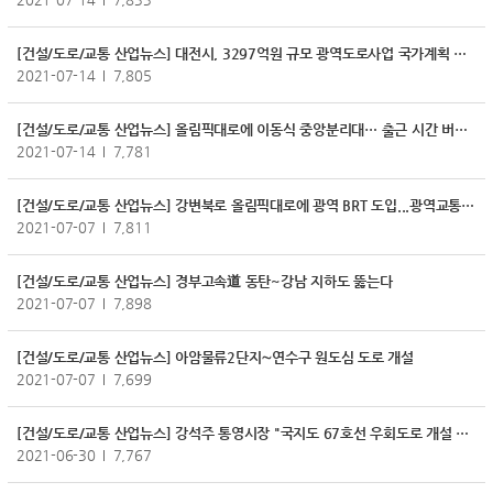
[건설/도로/교통 산업뉴스] 대전시, 3297억원 규모 광역도로사업 국가계획 반영
2021-07-14
7,805
[건설/도로/교통 산업뉴스] 올림픽대로에 이동식 중앙분리대… 출근 시간 버스전용차로 만든다
2021-07-14
7,781
[건설/도로/교통 산업뉴스] 강변북로 올림픽대로에 광역 BRT 도입...광역교통시행계획 확정
2021-07-07
7,811
[건설/도로/교통 산업뉴스] 경부고속道 동탄~강남 지하도 뚫는다
2021-07-07
7,898
[건설/도로/교통 산업뉴스] 아암물류2단지∼연수구 원도심 도로 개설
2021-07-07
7,699
[건설/도로/교통 산업뉴스] 강석주 통영시장 "국지도 67호선 우회도로 개설 급선무"
2021-06-30
7,767