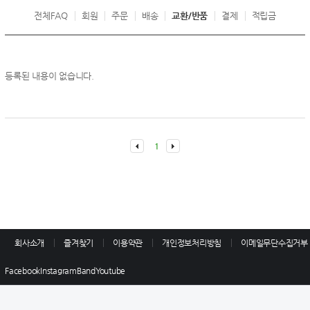
전체FAQ
회원
주문
배송
교환/반품
결제
적립금
등록된 내용이 없습니다.
1
회사소개
즐겨찾기
이용약관
개인정보처리방침
이메일무단수집거부
Facebook
Instagram
Band
Youtube