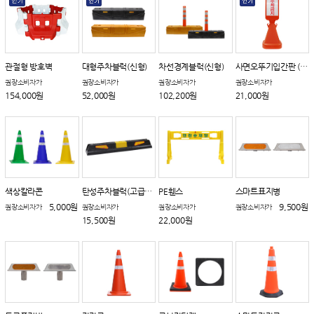
관절형 방호벽
대형주차블럭(신형)
차선경계블럭(신형)
사면오뚜기입간판 (회전체결형)
권장소비자가
권장소비자가
권장소비자가
권장소비자가
154,000원
52,000원
102,200원
21,000원
색상칼라콘
탄성주차블럭(고급차량용)
PE휀스
스마트표지병
5,000원
9,500원
권장소비자가
권장소비자가
권장소비자가
권장소비자가
15,500원
22,000원