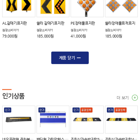
AL갈매기표지판
쏠라 갈매기표지판
PE장애물표지판
쏠라장애물표적표지
권장소비자가
권장소비자가
권장소비자가
권장소비자가
79,000원
185,000원
41,000원
185,000원
제품 닫기
인기상품
더 보기
네오프랜형 주차블럭(PVC)
밴딩형 가림막휀스 A타입
조립식과속방지턱500 B타입
조립식과속방지턱400