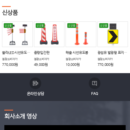
신상품
쏠라LED시선유도장치
중량입간판
해솔 시선유도봉
광섬유 발광형 표지판_갈매기
권장소비자가
권장소비자가
권장소비자가
권장소비자가
770,000원
49,000원
10,000원
770,000원
온라인상담
FAQ
회사소개 영상