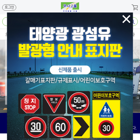
메뉴 바로가기
본문 바로가기
로그인
도로시설용품
안전용품
어린이보호구역
가드레일
기타