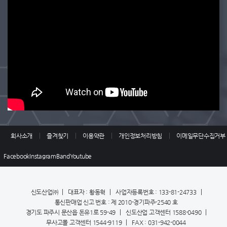
회사소개
즐겨찾기
이용약관
개인정보처리방침
이메일무단수집거부
Facebook
Instagram
Band
Youtube
신도산업㈜
대표자 : 황동혁
사업자등록번호 : 133-81-24733
통신판매업 신고 번호 : 제 2010-경기파주-2540 호
경기도 파주시 문산읍 돈유1로 59-49
신도산업 고객센터 1588-0490
무사고몰 고객센터 1544-9119
FAX : 031-942-0044