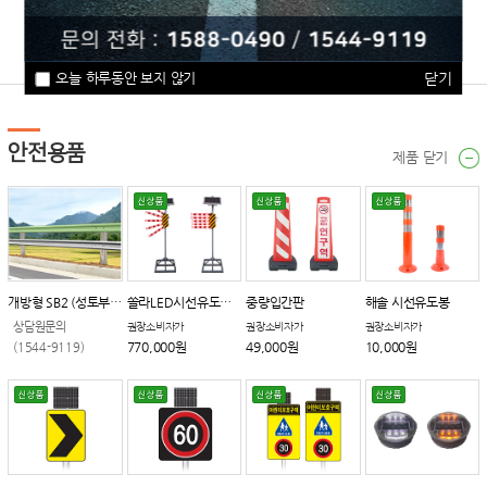
주문/배송
송장조회
고객의소리
카탈로그다운
오늘 하루동안 보지 않기
닫기
안전용품
제품 닫기
개방형 SB2 (성토부 UE)
쏠라LED시선유도장치
중량입간판
해솔 시선유도봉
상담원문의
권장소비자가
권장소비자가
권장소비자가
770,000원
49,000원
10,000원
(1544-9119)