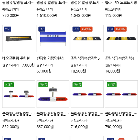
광섬유 발광형 표지판_갈매기
광섬유 발광형 표지판_규제표지
광섬유 발광형 표지판_어린이보호구역표지
쏠라 LED 도로표지병
권장소비자가
권장소비자가
권장소비자가
권장소비자가
770,000원
1,610,000원
1,848,000원
115,000원
네오프랜형 주차블럭(PVC)
밴딩형 가림막휀스 A타입
조립식과속방지턱500 B타입
조립식과속방지턱400
7,000원
권장소비자가
권장소비자가
권장소비자가
권장소비자가
63,000원
18,500원
14,000원
쏠라장방형경광등_A타입
쏠라장방형경광등_B타입
쏠라장방형경광등_C타입
쏠라장방형경광등_D타입(신형)
권장소비자가
권장소비자가
권장소비자가
권장소비자가
832,000원
867,000원
716,000원
790,000원