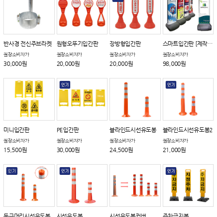
반사경 전신주브라켓
원형오뚜기입간판
장방형입간판
스마트입간판 [제작상품]
권장소비자가
권장소비자가
권장소비자가
권장소비자가
30,000원
20,000원
20,000원
98,000원
미니입간판
PE입간판
블라인드시선유도봉
블라인드시선유도봉2
권장소비자가
권장소비자가
권장소비자가
권장소비자가
15,500원
30,000원
24,500원
21,000원
둥근머리시선유도봉
시선유도봉
시선유도봉커버
주차금지봉